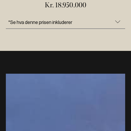
Kr.
18.950.000
*Se hva denne prisen inkluderer
Dette inngår i leveransen:
Nøkkelferdig hytte, ferdig malt og klar for
innflytting
Skreddersydd kjøkken med alt av hvitevarer
Komplette flislagte bad med all innredning
Hytte på støpt plate
Alt av rørlegger-og elektrikerarbeid
Klikk her
for å lese mer om kvaliteten på LHM-hyttene
og hva som er inkludert i vår leveranse. Den oppgitte
prisen er basert på leveranse av nøkkelferdig hytte, som
angitt ovenfor. Men du har selvfølgelig mulighet til å
bruke egne leverandører, eller utføre deler av jobben selv.
Kontakt forhandler for å få en pris på oppføring av hytte