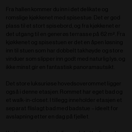
Fra hallen kommer du inn i det delikate og
romslige kjøkkenet med spisestue. Det er god
plass til et stort spisebord, og fra kjøkkenet er
det utgang til en generøs terrasse på 62 m². Fra
kjøkkenet og spisestuen er det en åpen løsning
inn til stuen som har dobbelt takhøyde og store
vinduer som slipper inn godt med naturlig lys, og
ikke minst gir en fantastisk panoramautsikt.
Det store luksuriøse hovedsoverommet ligger
også i denne etasjen. Rommet har eget bad og
et walk-in-closet. I tillegg inneholder etasjen et
separat flislagt bad med badstue – ideelt for
avslapning etter en dag på fjellet.