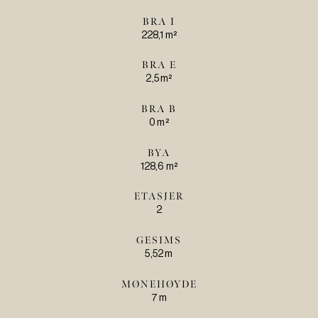
BRA I
228,1 m²
BRA E
2,5 m²
BRA B
0 m²
BYA
128,6 m²
ETASJER
2
GESIMS
5,52 m
MØNEHØYDE
7 m