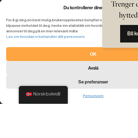
Trenger 
Du kontrollerer dine egne data
hytte
For å gi deg en best mulig brukeropplevelse benytter vi cookies på nettsid
tilpasse innholdet til deg, hente inn statistikk om hvordan nettsiden benytte
annonser til deg på en mer relevant måte.
Bli 
Les om hvordan vi behandler ditt personvern
OK
Avslå
Se preferanser
Norsk bokmål
Personvern