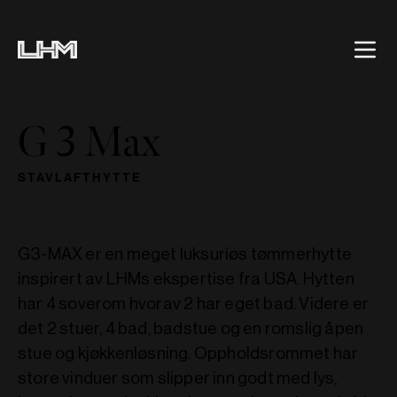
G 3 Max
STAVLAFTHYTTE
G3-MAX er en meget luksuriøs tømmerhytte
inspirert av LHMs ekspertise fra USA. Hytten
har 4 soverom hvorav 2 har eget bad. Videre er
det 2 stuer, 4 bad, badstue og en romslig åpen
stue og kjøkkenløsning. Oppholdsrommet har
store vinduer som slipper inn godt med lys,