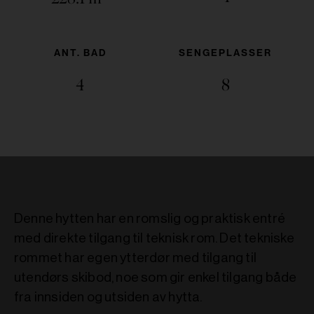
ANT. BAD
SENGEPLASSER
4
8
Denne hytten har en romslig og praktisk entré
med direkte tilgang til teknisk rom. Det tekniske
rommet har egen ytterdør med tilgang til
utendørs skibod, noe som gir enkel tilgang både
fra innsiden og utsiden av hytta.