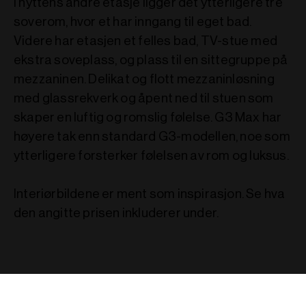
I hyttens andre etasje ligger det ytterligere tre
soverom, hvor et har inngang til eget bad.
Videre har etasjen et felles bad, TV-stue med
ekstra soveplass, og plass til en sittegruppe på
mezzaninen. Delikat og flott mezzaninløsning
med glassrekverk og åpent ned til stuen som
skaper en luftig og romslig følelse. G3 Max har
høyere tak enn standard G3-modellen, noe som
ytterligere forsterker følelsen av rom og luksus.
Interiørbildene er ment som inspirasjon. Se hva
den angitte prisen inkluderer under.