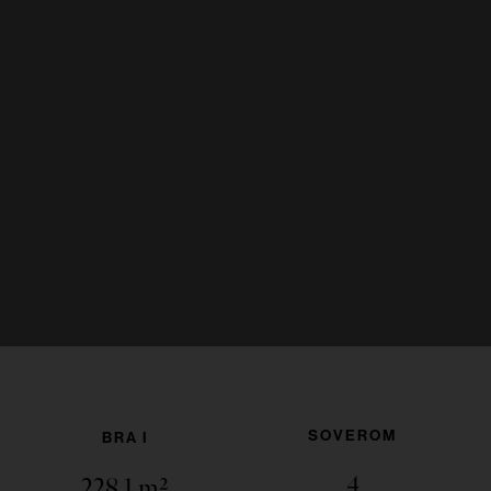
SOVEROM
BRA I
4
228.1
m²