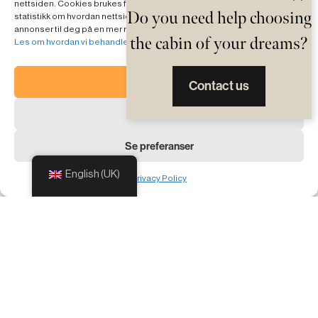
nettsiden. Cookies brukes for å tilpasse innholdet til deg, hente inn
Do you need help choosing
statistikk om hvordan nettsiden benyttes og for å kunne tilpasse
annonser til deg på en mer relevant måte.
the cabin of your dreams?
Les om hvordan vi behandler ditt personvern
OK
Contact us
Avslå
Se preferanser
English (UK)
Privacy Policy
LHM offers turnkey cabins in traditional log
style, expertly designed with open,
contemporary floor plans. Each cabin is