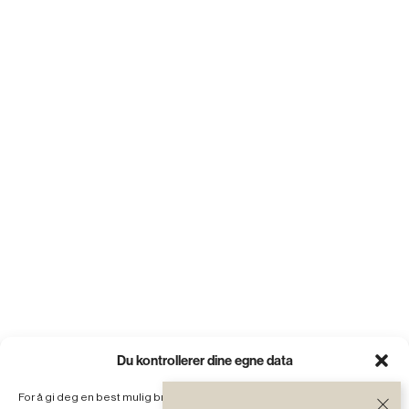
Du kontrollerer dine egne data
For å gi deg en best mulig brukeropplevelse benytter vi cookies på