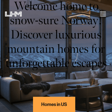
Welcome home to
snow-sure Norway!
Discover luxurious
mountain homes for
unforgettable escapes
Homes in US